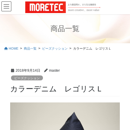
コ
ナ
ン
ビ
テ
ゲ
ン
ー
ツ
シ
商品一覧
に
ョ
移
ン
動
に
HOME
商品一覧
ビーズクッション
カラーデニム レゴリスＬ
移
動
2018年9月14日
master
ビーズクッション
カラーデニム レゴリスＬ