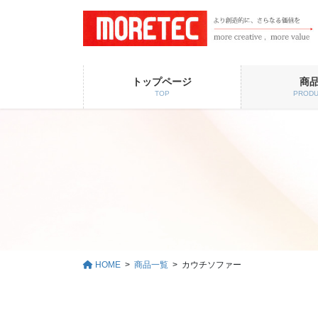
コ
ナ
ン
ビ
テ
ゲ
ン
ー
ツ
シ
トップページ
商
に
ョ
TOP
PRODU
移
ン
動
に
移
動
HOME
商品一覧
カウチソファー