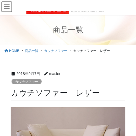
コ
ナ
ン
ビ
テ
ゲ
ン
ー
ツ
シ
商品一覧
に
ョ
移
ン
動
に
HOME
商品一覧
カウチソファー
カウチソファー レザー
移
動
2018年9月7日
master
カウチソファー
カウチソファー レザー